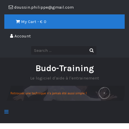
doussin.philippe@gmail.com
My Cart - €
0
Account
Budo-Training
Le logiciel d'aide à l'entrainement