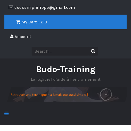
doussin.philippe@gmail.com
My Cart - €
0
Account
Budo-Training
Le logiciel d'aide à l'entrainement