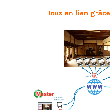
Tous en lien
gr
âce