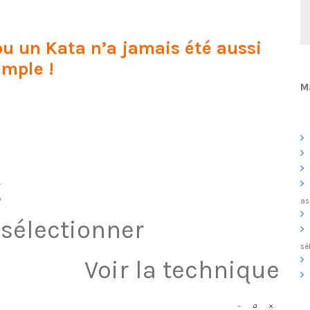
u un Kata n’a jamais été aussi
imple !
Ma
g
as
t sélectionner
sé
Voir la technique