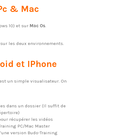
Pc & Mac
ws 10) et sur
Mac Os
.
 sur les deux environnements.
oid et IPhone
est un simple visualisateur. On
es dans un dossier (Il suffit de
épertoire)
pour récupérer les vidéos
Training PC/Mac Master
d’une version Budo-Training