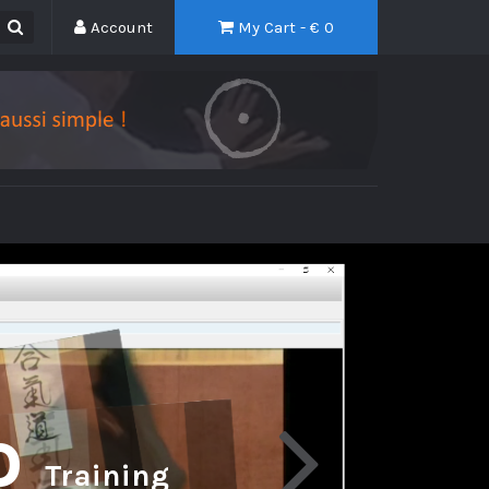
Account
My Cart - €
0
o
Training