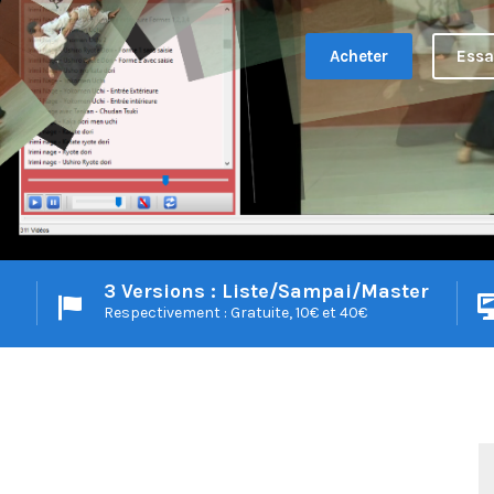
Acheter
Essa
3 Versions : Liste/Sampai/Master
Respectivement : Gratuite, 10€ et 40€