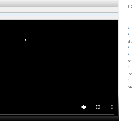
P
d'
as
lo
pr